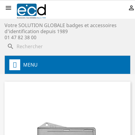


Votre SOLUTION GLOBALE badges et accessoires
d'identification depuis 1989
01 47 82 38 00
search
MENU