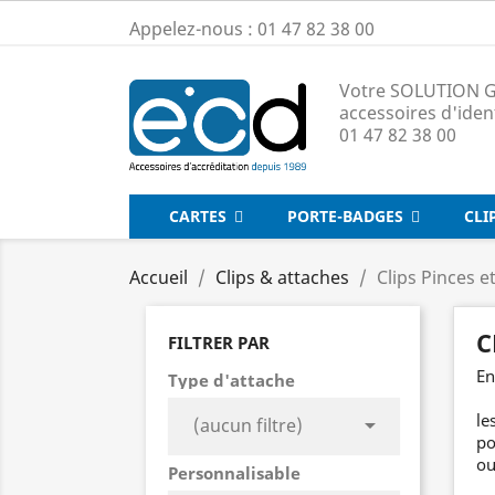
Appelez-nous :
01 47 82 38 00
Votre SOLUTION G
accessoires d'iden
01 47 82 38 00
CARTES
PORTE-BADGES
CLI
Accueil
Clips & attaches
Clips Pinces e
C
FILTRER PAR
En
Type d'attache
le

(aucun filtre)
po
ou
Personnalisable