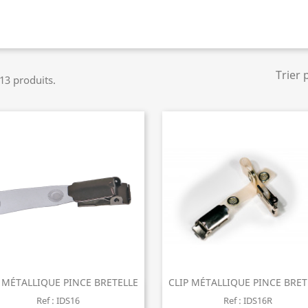
Trier 
 13 produits.
 MÉTALLIQUE PINCE BRETELLE
CLIP MÉTALLIQUE PINCE BRET
Aperçu rapide
Aperçu rapide


Ref : IDS16
Ref : IDS16R