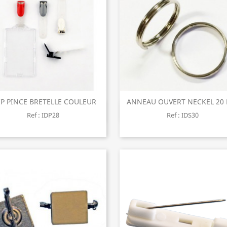
IP PINCE BRETELLE COULEUR
ANNEAU OUVERT NECKEL 20
Aperçu rapide
Aperçu rapide


Ref : IDP28
Ref : IDS30