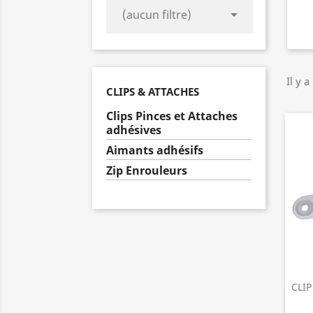

(aucun filtre)
Il y a
CLIPS & ATTACHES
Clips Pinces et Attaches
adhésives
Aimants adhésifs
Zip Enrouleurs
CLIP