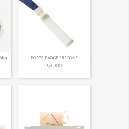
 Mm
PORTE-BADGE SILICONE
Aperçu rapide

Ref : K-01