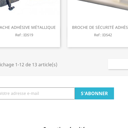
ACHE ADHÉSIVE MÉTALLIQUE
BROCHE DE SÉCURITÉ ADHÉS
Aperçu rapide
Aperçu rapide


Ref : IDS19
Ref : IDS42
ichage 1-12 de 13 article(s)