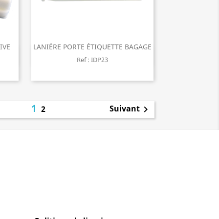
IVE
LANIÉRE PORTE ÉTIQUETTE BAGAGE
Aperçu rapide

Ref : IDP23
1
Suivant
2
