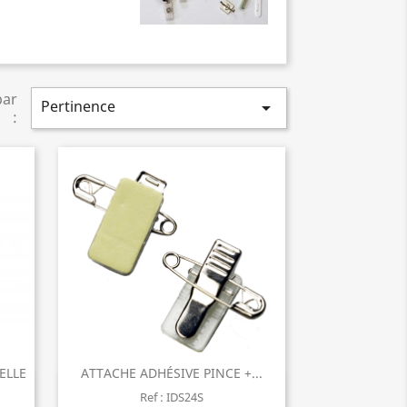
par
Pertinence

:
ELLE
ATTACHE ADHÉSIVE PINCE +...
Aperçu rapide

Ref : IDS24S